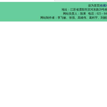
设为首页
|
收藏
地址：江苏省溧阳市滨河东路29号南
网站负责人：陈果 电话：025－84891850
网站制作者：李飞敏、张强、高绪伟、葛科宇、刘丽